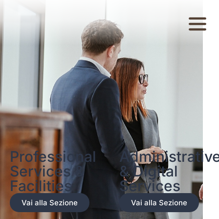
contenuto
Professional
Administrativ
Services &
& Digital
Facilities
Services
Vai alla Sezione
Vai alla Sezione