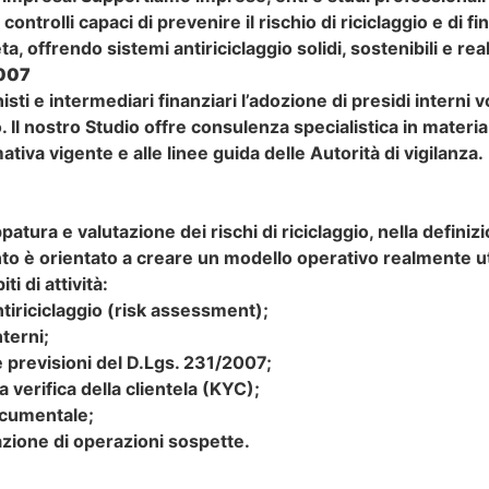
ntrolli capaci di prevenire il rischio di riciclaggio e di 
a, offrendo sistemi antiriciclaggio solidi, sostenibili e rea
2007
i e intermediari finanziari l’adozione di presidi interni vo
mo. Il nostro Studio offre consulenza specialistica in mater
tiva vigente e alle linee guida delle Autorità di vigilanza.
patura e valutazione dei rischi di riciclaggio, nella defin
rvento è orientato a creare un modello operativo realmente u
i di attività:
ntiriciclaggio (risk assessment);
terni;
e previsioni del D.Lgs. 231/2007;
verifica della clientela (KYC);
documentale;
azione di operazioni sospette.